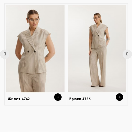
+
+
Жилет 4742
Брюки 4726