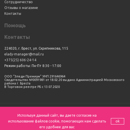
Сотрудничество
Отзывы о магазине
Контакты
Помощь
Контакты
224020, г. Брест, ул. Скрипникова, 115
elady-manager@mail.ru
+375(25) 606-24-14
Режим работы: Пн-Пт 8:30 - 17:00
ООО "Эледи Премиум" УНП 291646964
Свидетельство №0091981 от 18.02.20 выдано Администрацией Московского
района г. Бреста
В Торговом реестре РБ с 13.07.2020
Используя данный сайт, вы даете согласие на
использование файлов cookie, помогающих нам сделать
ok
его удобнее для вас
Сделано в
MADIS Studio